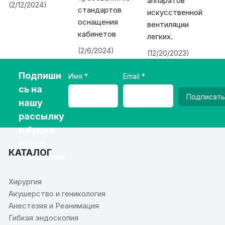
аппаратов
(2/12/2024)
стандартов
искусственной
оснащения
вентиляции
кабинетов
легких.
(2/6/2024)
(12/20/2023)
Подпиши
Имя
Email
сь на
Подписать
нашу
рассылку
и будь в
курсе
КАТАЛОГ
новостей!
Хирургия
Акушерство и геникология
Анестезия и Реанимация
Гибкая эндоскопия