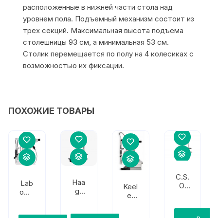
расположенные в нижней части стола над
уровнем пола. Подъемный механизм состоит из
трех секций. Максимальная высота подъема
столешницы 93 см, а минимальная 53 см.
Столик перемещается по полу на 4 колесиках с
возможностью их фиксации.
ПОХОЖИЕ ТОВАРЫ
C.S.
Haa
Lab
O.
Keel
g-
ome
SL-
er
Strei
d
980
Z-,H
t BM
eVO
0
-
900