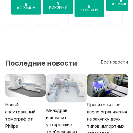
300
В
сер
В
КОРЗИНУ
В
В
ия
КОРЗИНУ
КОРЗИНУ
КОРЗИНУ
Последние новости
Все новости
Новый
Правительство
Минздрав
спектральный
ввело ограничения
исключит
томограф от
на закупку двух
устаревшие
Philips
типов импортных
требования из