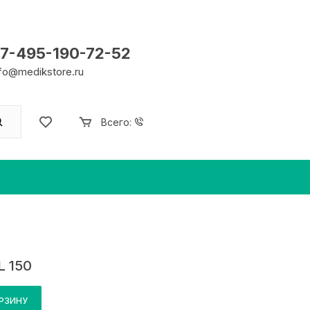
7-495-190-72-52
nfo@medikstore.ru
Всего:
L 150
ОРЗИНУ