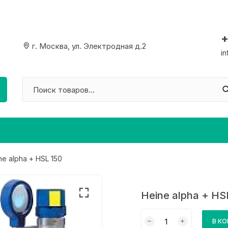
+
г. Москва, ул. Электродная д.2
i
ne alpha + HSL 150
Heine alpha + HS
Количество
В К
товара