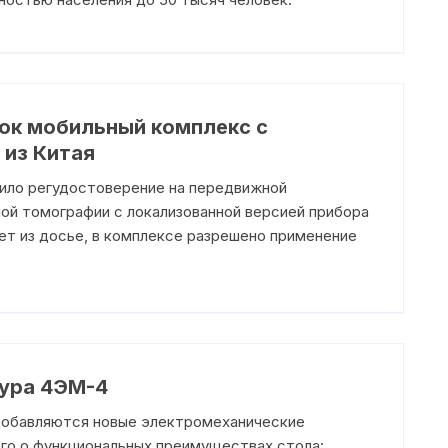
ок мобильный комплекс с
из Китая
ло регудостоверение на передвижной
й томографии с локализованной версией прибора
ет из досье, в комплексе разрешено применение
ура 4ЭМ-4
добавляются новые электромеханические
го о функциональных преимуществах стола: