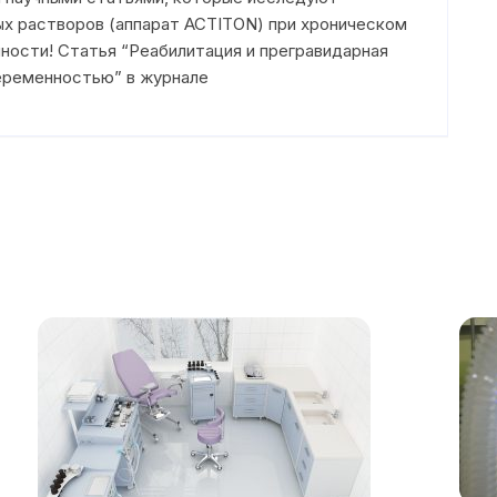
х растворов (аппарат ACTITON) при хроническом
ости! Статья “Реабилитация и прегравидарная
еременностью” в журнале