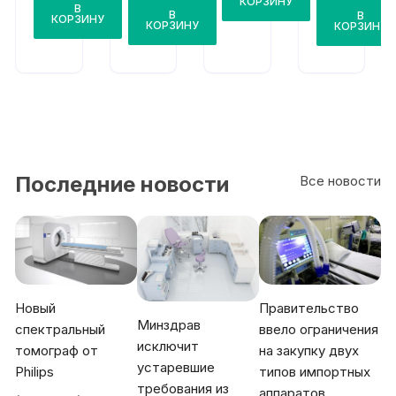
Laur
КОРЗИНУ
В
on
В
В
a M
КОРЗИНУ
КОРЗИНУ
КОРЗИНУ
Hybr
id
AU-
405
0
Последние новости
Все новости
Новый
Правительство
Минздрав
спектральный
ввело ограничения
исключит
томограф от
на закупку двух
устаревшие
Philips
типов импортных
требования из
аппаратов