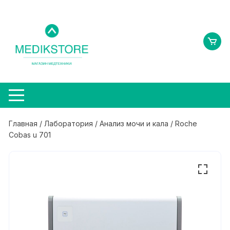
Перейти
к
содержимому
Главная
/
Лаборатория
/
Анализ мочи и кала
/ Roche
Cobas u 701