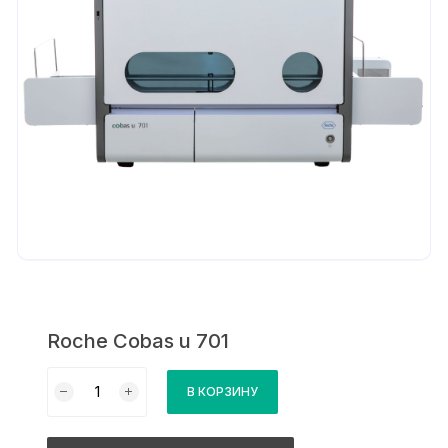
Roche Cobas u 701
Количество
В КОРЗИНУ
товара
Roche