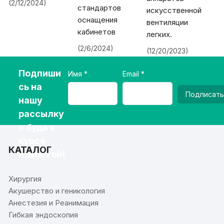
(2/12/2024)
стандартов
искусственной
оснащения
вентиляции
кабинетов
легких.
(2/6/2024)
(12/20/2023)
Подпиши
Имя
Email
сь на
Подписать
нашу
рассылку
и будь в
курсе
КАТАЛОГ
новостей!
Хирургия
Акушерство и геникология
Анестезия и Реанимация
Гибкая эндоскопия