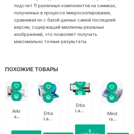
подсчет 11 различных компонентов на снимках,
полученных в процессе микроскопирования,
сравнивая их с базой данных самой последней
версии, содержащей миллионы реальных
изображений, что позволяет получать
максимально точные результаты.
ПОХОЖИЕ ТОВАРЫ
Erba
Lach
Arkr
Erba
Mind
ema
ay
Lach
ray
Erba
Fact
ema
UA-
Laur
ory
Erba
66
В
a
Auti