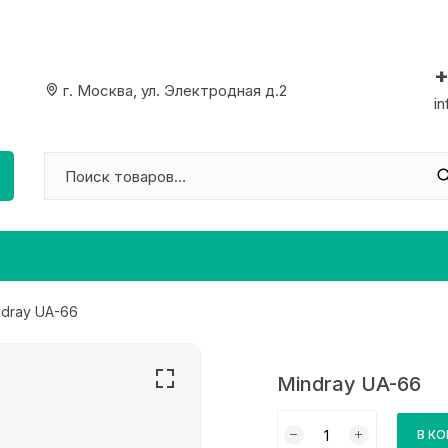
+
г. Москва, ул. Электродная д.2
i
ndray UA-66
Mindray UA-66
Количество
В К
товара