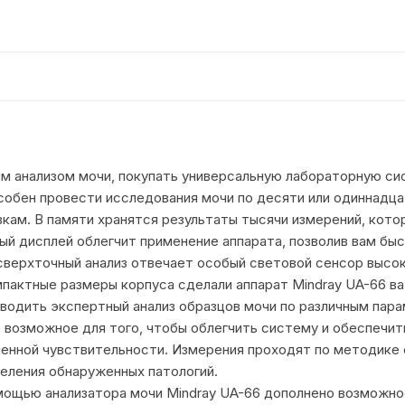
ым анализом мочи, покупать универсальную лабораторную с
собен провести исследования мочи по десяти или одиннадца
ам. В памяти хранятся результаты тысячи измерений, кото
ый дисплей облегчит применение аппарата, позволив вам бы
сверхточный анализ отвечает особый световой сенсор высо
мпактные размеры корпуса сделали аппарат Mindray UA-66 
водить экспертный анализ образцов мочи по различным пар
 возможное для того, чтобы облегчить систему и обеспечит
енной чувствительности. Измерения проходят по методике
еления обнаруженных патологий.
мощью анализатора мочи Mindray UA-66 дополнено возможно