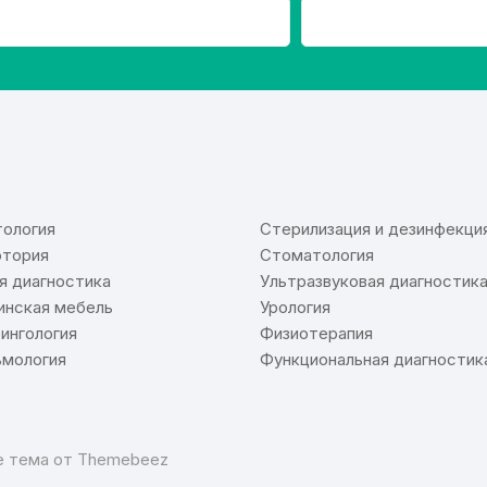
⠀
ология
Стерилизация и дезинфекци
тория
Стоматология
я диагностика
Ультразвуковая диагностик
нская мебель
Урология
ингология
Физиотерапия
мология
Функциональная диагностик
re тема от
Themebeez