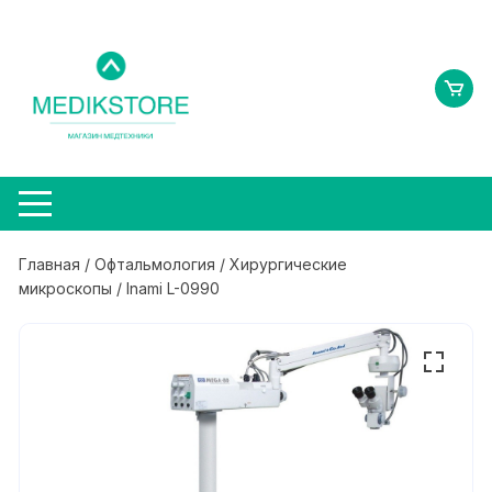
Перейти
к
содержимому
Главная
/
Офтальмология
/
Хирургические
микроскопы
/ Inami L-0990