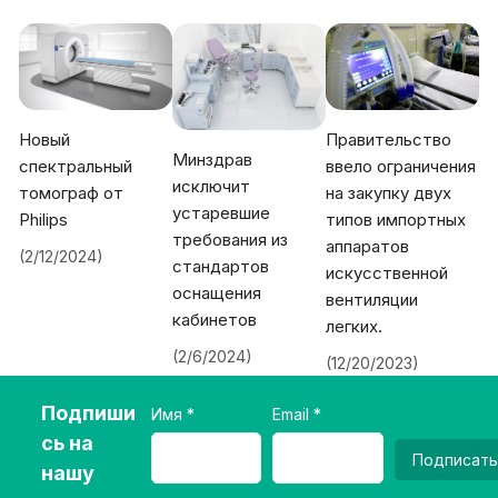
Новый
Правительство
Минздрав
спектральный
ввело ограничения
исключит
томограф от
на закупку двух
устаревшие
Philips
типов импортных
требования из
аппаратов
(2/12/2024)
стандартов
искусственной
оснащения
вентиляции
кабинетов
легких.
(2/6/2024)
(12/20/2023)
Подпиши
Имя
Email
сь на
Подписать
нашу