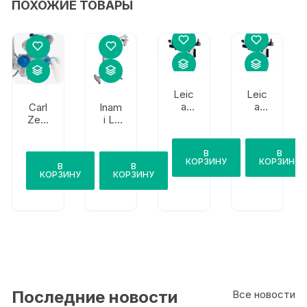
ПОХОЖИЕ ТОВАРЫ
Leic
Leic
a
a
Carl
Inam
M84
M84
Zeis
i L-
4
4
s
098
F20
F40
Opm
0M
В
В
i
КОРЗИНУ
КОРЗИНУ
В
В
Lum
КОРЗИНУ
КОРЗИНУ
era
T
Последние новости
Все новости