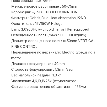
Поле зрения : ш:51-8mm
Межзрачковое расстояние : 50-75mm
Коррекция: +/-5D- -6D ILLUMINATION:
Фильтры : Cobalt,Blue,Heat absorption,1/2ND
Осветитель : 15V150W Halogen
Lamp(L0960H0)with cold mirror filter equipped
Освещенность поля (max) : 110,000Lux(ш:6)
Диаметр освещенного поля : ш:50mm VERTICAL
FINE CONTROL:
Перемещение по вертикали: Electric type,using a
motor
Диапазон фокусировки : 40mm
Скорость фокусировки : 1.3mm/sec
Вес напольной педали : 1,3 кг
Увеличение 4,6,10,16,25х (ступенчатое)
Фокусное расстояние объектива — 175мм