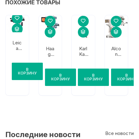
ПОХОЖИЕ ТОВАРЫ
Leic
a
Haa
Karl
Alco
M84
g-
Kap
n
4
Strei
s
Lux
F40
t
Som
OR
В
Eibo
62
КОРЗИНУ
В
В
В
s
Cold
КОРЗИНУ
КОРЗИНУ
КОРЗИНУ
Light
Последние новости
Все новости