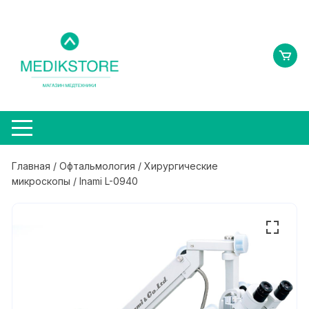
Перейти
к
содержимому
Главная
/
Офтальмология
/
Хирургические
микроскопы
/ Inami L-0940