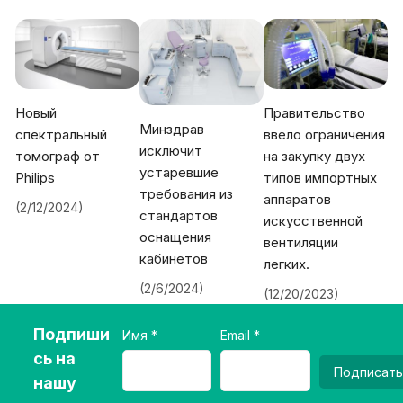
Новый
Правительство
Минздрав
спектральный
ввело ограничения
исключит
томограф от
на закупку двух
устаревшие
Philips
типов импортных
требования из
аппаратов
(2/12/2024)
стандартов
искусственной
оснащения
вентиляции
кабинетов
легких.
(2/6/2024)
(12/20/2023)
Подпиши
Имя
Email
сь на
Подписать
нашу