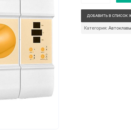
Youjoy
BES-
ДОБАВИТЬ В СПИСОК 
8L-
N
Категория:
Автоклав