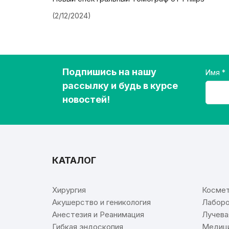
(2/12/2024)
Подпишись на нашу
Имя
рассылку и будь в курсе
новостей!
КАТАЛОГ
⠀
Хирургия
Космет
Акушерство и геникология
Лаборо
Анестезия и Реанимация
Лучева
Гибкая эндоскопия
Медици