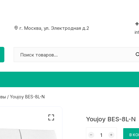
+
г. Москва, ул. Электродная д.2
i
авы
/ Youjoy BES-8L-N
Youjoy BES-8L-N
Количество
В К
товара