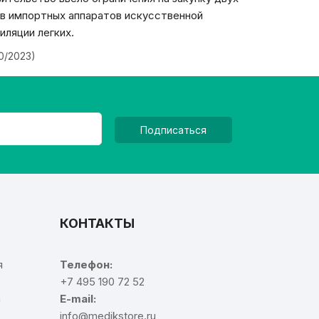
в импортных аппаратов искусственной
иляции легких.
20/2023)
Подписаться
КОНТАКТЫ
я
Телефон:
+7 495 190 72 52
а
E-mail:
info@medikstore.ru