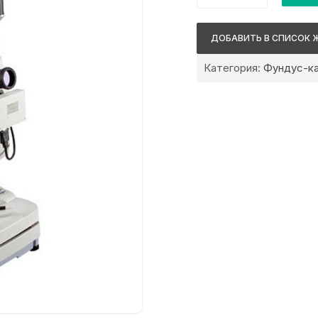
Topcon
TRC-
ДОБАВИТЬ В СПИСОК 
50DX
Категория:
Фундус-к