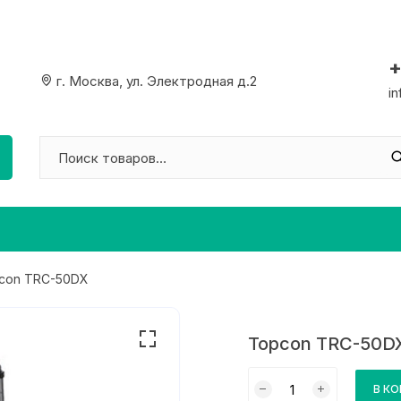
+
г. Москва, ул. Электродная д.2
i
con TRC-50DX
Topcon TRC-50D
Количество
В К
товара