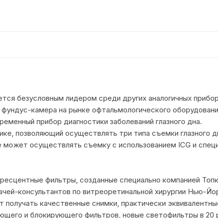
тся безусловным лидером среди других аналогичных прибор
 фундус-камера на рынке офтальмологического оборудован
еменный прибор диагностики заболеваний глазного дна.
ке, позволяющий осуществлять три типа съемки глазного д
может осуществлять съемку с использованием ICG и специа
оресцентные фильтры, созданные специально компанией Топ
 врачей-консультантов по витреоретинальной хирургии Нью-Йорк
ют получать качественные снимки, практически эквивалентн
щего и блокирующего фильтров, новые светофильтры в 20 