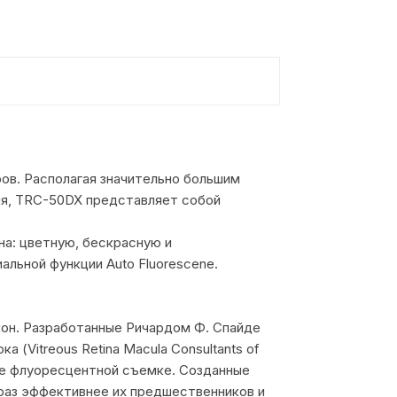
ов. Располагая значительно большим
ия, TRC-50DX представляет собой
на: цветную, бескрасную и
льной функции Auto Fluorescene.
кон. Разработанные Ричардом Ф. Спайде
а (Vitreous Retina Macula Consultants of
ые флуоресцентной съемке. Созданные
раз эффективнее их предшественников и