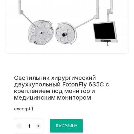
Светильник хирургический
двухкупольный FotonFly 6S5С c
креплением под монитор и
медицинским монитором
excerpt 1
Количество
В КОРЗИНУ
товара