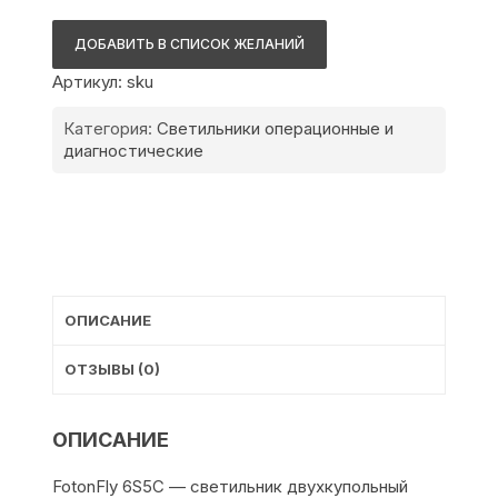
Светильник
хирургический
ДОБАВИТЬ В СПИСОК ЖЕЛАНИЙ
двухкупольный
Артикул:
sku
FotonFly
6S5С
Категория:
Светильники операционные и
c
диагностические
креплением
под
монитор
и
медицинским
монитором
ОПИСАНИЕ
ОТЗЫВЫ (0)
ОПИСАНИЕ
FotonFly 6S5С — светильник двухкупольный