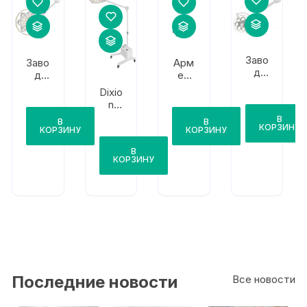
Заво
Заво
Арм
д
д
ед
ЭМ
ЭМ
L741
Dixio
А
А
2
n
Эма
Эма
Конв
В
лед
В
В
лед
КОРЗИНУ
елар
КОРЗИНУ
КОРЗИНУ
200
300
1670
В
ЛЕД
КОРЗИНУ
/165
0ЛЕ
Д/16
07Л
ЕД/1
605
ЛЕД
Последние новости
Все новости