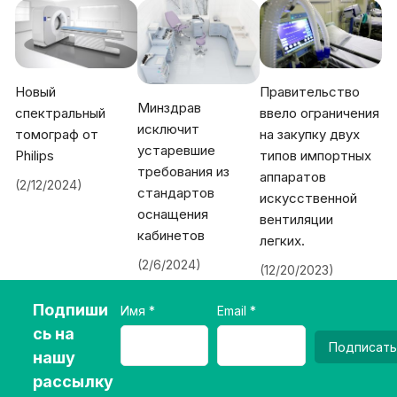
Новый
Правительство
Минздрав
спектральный
ввело ограничения
исключит
томограф от
на закупку двух
устаревшие
Philips
типов импортных
требования из
аппаратов
(2/12/2024)
стандартов
искусственной
оснащения
вентиляции
кабинетов
легких.
(2/6/2024)
(12/20/2023)
Подпиши
Имя
Email
сь на
Подписать
нашу
рассылку