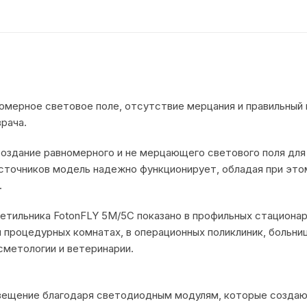
С
мерное световое поле, отсутствие мерцания и правильный 
рача.
создание равномерного и не мерцающего светового поля для
сточников модель надежно функционирует, обладая при эт
.
етильника FotonFLY 5М/5С показано в профильных стациона
и процедурных комнатах, в операционных поликлиник, больни
сметологии и ветеринарии.
ещение благодаря светодиодным модулям, которые создают