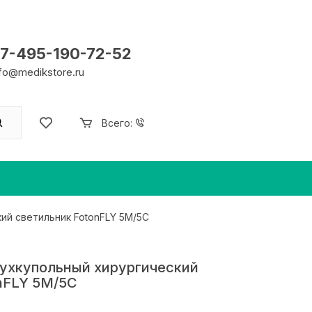
7-495-190-72-52
nfo@medikstore.ru
Всего:
ий светильник FotonFLY 5М/5С
ухкупольный хирургический
nFLY 5М/5С