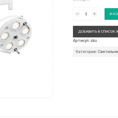
Количество
В К
товара
Медицинский
двухкупольный
ДОБАВИТЬ В СПИСОК 
хирургический
Артикул:
sku
светильник
FotonFLY
Категория:
Светильни
5М/5С