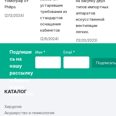
томограф от
на закупку двух
устаревшие
Philips
типов импортных
требования из
аппаратов
(2/12/2024)
стандартов
искусственной
оснащения
вентиляции
кабинетов
легких.
(2/6/2024)
(12/20/2023)
Подпиши
Имя
Email
сь на
Подписать
нашу
рассылку
и будь в
курсе
КАТАЛОГ
новостей!
Хирургия
Акушерство и геникология