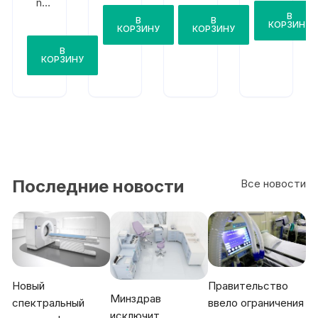
n
1655
Конв
В
В
В
/167
КОРЗИНУ
елар
КОРЗИНУ
КОРЗИНУ
5/16
1670
77
В
ЛЕД
КОРЗИНУ
/165
0ЛЕ
Д/16
07Л
ЕД/1
605
ЛЕД
Последние новости
Все новости
Новый
Правительство
Минздрав
спектральный
ввело ограничения
исключит