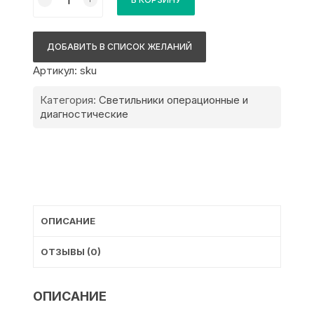
товара
Медицинский
двухкупольный
ДОБАВИТЬ В СПИСОК ЖЕЛАНИЙ
хирургический
Артикул:
sku
светильник
FotonFLY
Категория:
Светильники операционные и
5M/5M-
диагностические
A
ОПИСАНИЕ
ОТЗЫВЫ (0)
ОПИСАНИЕ