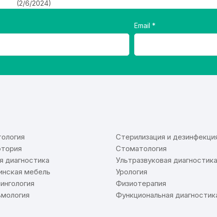
(2/6/2024)
Email
⠀
ология
Стерилизация и дезинфекци
тория
Стоматология
я диагностика
Ультразвуковая диагностик
нская мебель
Урология
ингология
Физиотерапия
мология
Функциональная диагностик