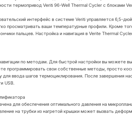
сти термопривод Veriti 96-Well Thermal Cycler с блоками V
овательский интерфейс в системе Veriti управляется 6,5-дю
гко просматривать ваши температурные профили. Кроме того
кончики пальцев. Настройка и навигация в Verite Thermal Cycl
а навигации по методам. Для быстрой настройки вы можете в
ете программировать свои собственные методы, просто кос
ру для ввода шагов термоциклирования. После завершения на
ти USB.
плификатора
ачена для обеспечения оптимального давления на микропла
вление на трубки из нагретой крышки может вызвать деформ