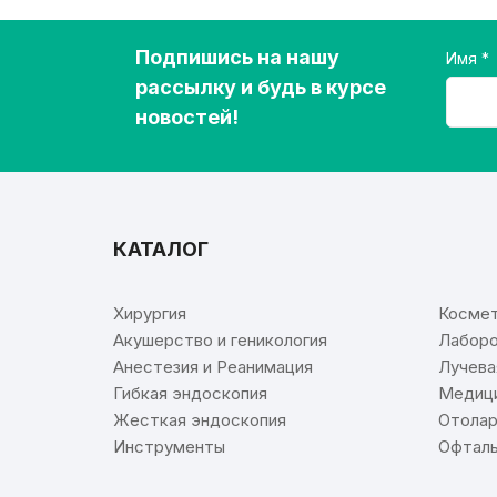
Подпишись на нашу
Имя
рассылку и будь в курсе
новостей!
КАТАЛОГ
⠀
Хирургия
Космет
Акушерство и геникология
Лаборо
Анестезия и Реанимация
Лучева
Гибкая эндоскопия
Медици
Жесткая эндоскопия
Отолар
Инструменты
Офталь