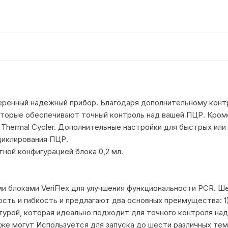
еренный надежный прибор. Благодаря дополнительному контр
оторые обеспечивают точный контроль над вашей ПЦР. Кроме
ti Thermal Cycler. Дополнительные настройки для быстрых 
циклирования ПЦР.
ной конфигурацией блока 0,2 мл.
ми блоками VeriFlex для улучшения функциональности PCR. Ш
сть и гибкость и предлагают два основных преимущества: 
урой, которая идеально подходит для точного контроля на
же могут Используется для запуска до шести различных те