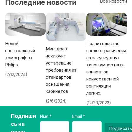
Последние новости
Все новости
Новый
Правительство
Минздрав
спектральный
ввело ограничения
исключит
томограф от
на закупку двух
устаревшие
Philips
типов импортных
требования из
аппаратов
(2/12/2024)
стандартов
искусственной
оснащения
вентиляции
кабинетов
легких.
(2/6/2024)
(12/20/2023)
Подпиши
Имя
Email
сь на
Подписать
нашу