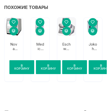
ПОХОЖИЕ ТОВАРЫ
Esch
Nov
Med
Joko
weil
a
ica
h
er
Bio
Corp
EX-
Mod
medi
.
Ds
ular
cal
Easy
В
В
В
В
Pro
рНО
Lyte
КОРЗИНУ
КОРЗИНУ
КОРЗИНУ
КОРЗИНУ
x
Expa
Plus
nd
М