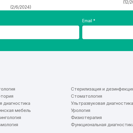
(12/
(2/6/2024)
Email
⠀
ология
Стерилизация и дезинфекци
тория
Стоматология
я диагностика
Ультразвуковая диагностик
нская мебель
Урология
ингология
Физиотерапия
мология
Функциональная диагностик