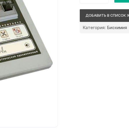
Техномедика
МикроБиАн
ДОБАВИТЬ В СПИСОК 
340
Категория:
Биохимия