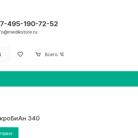
7-495-190-72-52
nfo@medikstore.ru
Всего:
кроБиАн 340
ОРЗИНУ