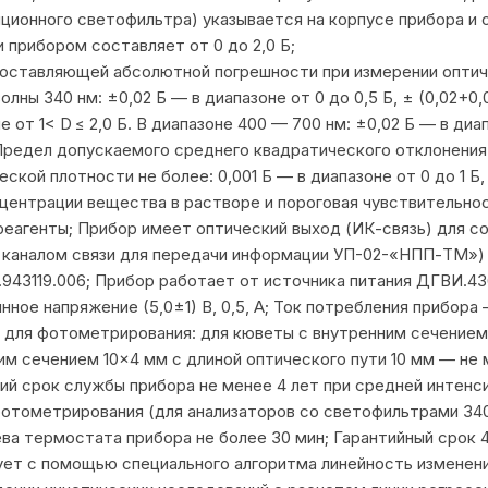
ионного светофильтра) указывается на корпусе прибора и 
 прибором составляет от 0 до 2,0 Б;
ставляющей абсолютной погрешности при измерении оптиче
ы 340 нм: ±0,02 Б — в диапазоне от 0 до 0,5 Б, ± (0,02+0,0
оне от 1< D ≤ 2,0 Б. В диапазоне 400 — 700 нм: ±0,02 Б — в диа
 Б; Предел допускаемого среднего квадратического отклонен
кой плотности не более: 0,001 Б — в диапазоне от 0 до 1 Б, (
онцентрации вещества в растворе и пороговая чувствительно
 реагенты; Прибор имеет оптический выход (ИК-связь) для 
 каналом связи для передачи информации УП-02-«НПП-ТМ»)
943119.006; Прибор работает от источника питания ДГВИ.43
ное напряжение (5,0±1) В, 0,5, А; Ток потребления прибора
 для фотометрирования: для кюветы с внутренним сечением 
им сечением 10×4 мм с длиной оптического пути 10 мм — не 
ий срок службы прибора не менее 4 лет при средней интенси
тометрирования (для анализаторов со светофильтрами 340 
ева термостата прибора не более 30 мин; Гарантийный срок 
т с помощью специального алгоритма линейность изменения