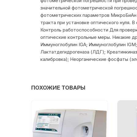
фотометрической погрешности при проведе
значительной фотометрической погрешно
фотометрических параметров МикроБиАн 
тракта при установке оптического нуля.
Контроль работоспособности Для проверк
оптические контрольные меры. Никакие д
Иммуноглобулин IGA; Иммуноглобулин IGM
Лактатдегидрогеназа (ЛДГ); Креатинкина
калибровка); Неорганические фосфаты (эле
ПОХОЖИЕ ТОВАРЫ