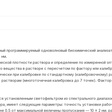
ный программируемый одноволновый биохимический анализа
 нм.
еской плотности раствора и определение по измеренной оп
 вещества в растворе с пересчетом по фактору или калибр
ески при калибровке по стандартному (калибровочному) рас
растворам (многоточечная калибровка до 7 точек). Фактор
ся установленным светофильтром из спектрального диапазон
ра, имеет следующие параметры: точность установки рабоче
не 0,5 от максимальной величины пропускания — 10 ± 2 нм, 