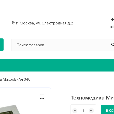
+
г. Москва, ул. Электродная д.2
i
а МикроБиАн 340
Техномедика Ми
Количество
В К
товара