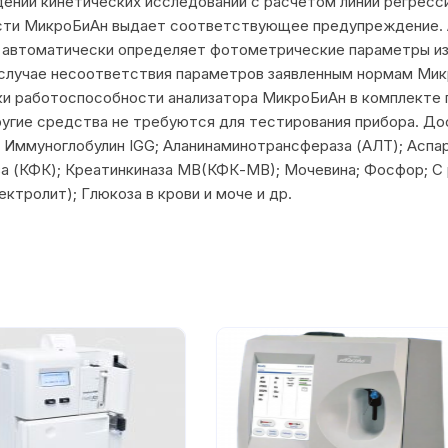
нии кинетических исследований с расчетом линии регрессии
сти МикроБиАн выдает соответствующее предупреждение. 
автоматически определяет фотометрические параметры из
 В случае несоответствия параметров заявленным нормам М
и работоспособности анализатора МикроБиАн в комплекте 
ругие средства не требуются для тестирования прибора. Д
; Иммуноглобулин IGG; Аланинаминотрансфераза (АЛТ); Аспа
за (КФК); Креатинкиназа MB(КФК-MB); Мочевина; Фосфор; С 
ктролит); Глюкоза в крови и моче и др.