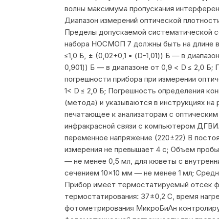
волны максимума пропускания интерференц
Диапазон измерений оптической плотности
Пределы допускаемой систематической со
набора НОСМОП 7 должны быть на длине волн
≤1,0 Б, ± (0,02+0,1 • (D-1,01)) Б — в диапаз
0,901)) Б — в диапазоне от 0,9 < D ≤ 2,0
погрешности прибора при измерении оптичес
1< D ≤ 2,0 Б; Погрешность определения к
(метода) и указываются в инструкциях на
печатающее к анализаторам с оптическим
инфракрасной связи с компьютером ДГВИ.
переменное напряжение (220±22) В постоян
измерения не превышает 4 с; Объем пробы
— не менее 0,5 мл, для кюветы с внутренн
сечением 10×10 мм — не менее 1 мл; Средн
Прибор имеет термостатируемый отсек фо
термостатирования: 37±0,2 С, время нагр
фотометрирования МикроБиАн контролируе