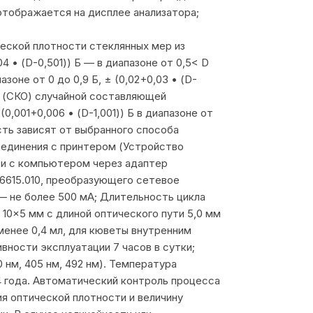
отображается на дисплее анализатора;
ской плотности стеклянных мер из
4 • (D-0,501)) Б — в диапазоне от 0,5< D
пазоне от 0 до 0,9 Б, ± (0,02+0,03 • (D-
ия (СКО) случайной составляющей
0,001+0,006 • (D-1,001)) Б в диапазоне от
сть зависят от выбранного способа
соединения с принтером (Устройство
 и с компьютером через адаптер
6615.010, преобразующего сетевое
 — не более 500 мА; Длительность цикла
10×5 мм с длиной оптического пути 5,0 мм
менее 0,4 мл, для кюветы внутренним
вности эксплуатации 7 часов в сутки;
нм, 405 нм, 492 нм). Температура
4 года. Автоматический контроль процесса
 оптической плотности и величину