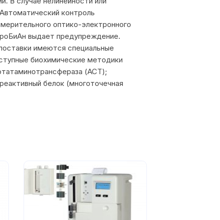
. В случае нелинейности или
Автоматический контроль
мерительного оптико-электронного
икроБиАн выдает предупреждение.
поставки имеются специальные
оступные биохимические методики
ртатаминотрансфераза (АСТ);
реактивный белок (многоточечная