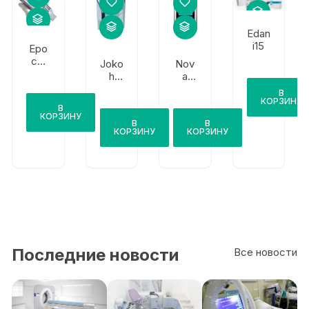
Edan
i15
Epo
cal
Joko
Nov
Epo
h
a
c
EX-
Bio
В
Ds
medi
КОРЗИНУ
В
cal
КОРЗИНУ
В
В
Gluc
КОРЗИНУ
КОРЗИНУ
ose/
Keto
ne
Последние новости
Все новости