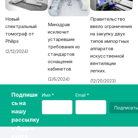
Новый
Правительство
Минздрав
спектральный
ввело ограничения
исключит
томограф от
на закупку двух
устаревшие
Philips
типов импортных
требования из
аппаратов
(2/12/2024)
стандартов
искусственной
оснащения
вентиляции
кабинетов
легких.
(2/6/2024)
(12/20/2023)
Подпиши
Имя
Email
сь на
Подписать
нашу
рассылку
и будь в
курсе