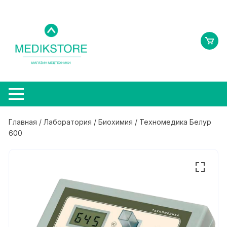
Перейти
к
содержимому
Главная
/
Лаборатория
/
Биохимия
/ Техномедика Белур
600