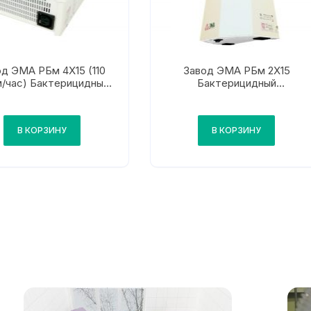
од ЭМА РБм 4Х15 (110
Завод ЭМА РБм 2Х15
м/час) Бактерицидный
Бактерицидный
иркулятор настенный
облучатель-рециркулятор
настенный
В КОРЗИНУ
В КОРЗИНУ