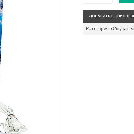
Stern
SteriLife-
ДОБАВИТЬ В СПИСОК 
100
Цветной
Категория:
Облучател