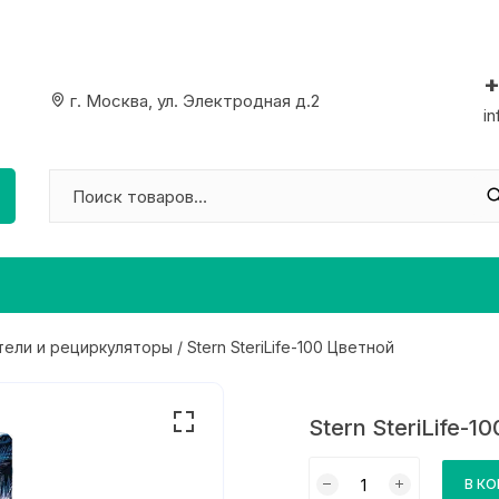
+
г. Москва, ул. Электродная д.2
i
тели и рециркуляторы
/ Stern SteriLife-100 Цветной
Stern SteriLife-1
Количество
В К
товара