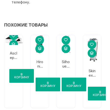
телефону.
ПОХОЖИЕ ТОВАРЫ
Ascl
epio
Hiro
Silho
n
nic
uet-
Lase
Slim
Ton
Skin
r
В
us
e
exia
Tec
КОРЗИНУ
Lumi
ns
hnol
В
В
cell
Ultra
ogie
КОРЗИНУ
КОРЗИНУ
Wav
BF-
s
В
e 6
36
980
КОРЗИНУ
Qua
droS
tar