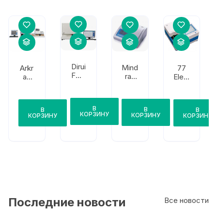
Dirui
Mind
Arkr
77
FUS
ray
ay
Elekt
-100
UA-
Fact
ronik
66
ory
a
Auti
Lab
В
В
В
В
on
URe
КОРЗИНУ
КОРЗИНУ
КОРЗИНУ
КОРЗИНУ
Max
ader
+
Plus
iQ-
2
200
Последние новости
Все новости