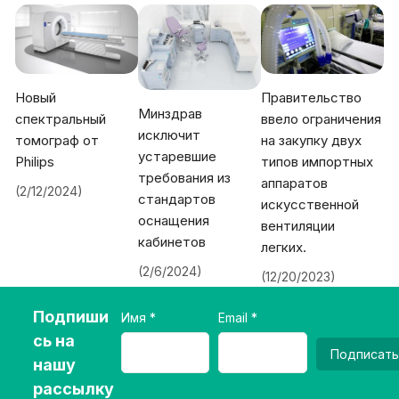
Новый
Правительство
Минздрав
спектральный
ввело ограничения
исключит
томограф от
на закупку двух
устаревшие
Philips
типов импортных
требования из
аппаратов
(2/12/2024)
стандартов
искусственной
оснащения
вентиляции
кабинетов
легких.
(2/6/2024)
(12/20/2023)
Подпиши
Имя
Email
сь на
Подписать
нашу
рассылку