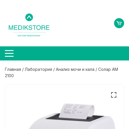
Перейти
к
содержимому
Главная
/
Лаборатория
/
Анализ мочи и кала
/ Солар АМ
2100