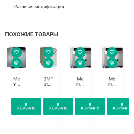
Различия модификаций
ПОХОЖИЕ ТОВАРЫ
Me
BMT
Me
Me
mm
Steri
mm
mm
ert
cell
ert
ert
UF
22
SFB
SNB,
55
400
SFB
В
В
В
В
КОРЗИНУ
КОРЗИНУ
КОРЗИНУ
КОРЗИНУ