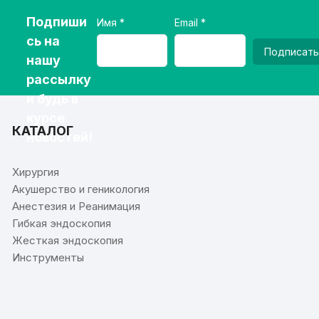
Подпиши
Имя
Email
сь на
Подписать
нашу
рассылку
и будь в
курсе
КАТАЛОГ
новостей!
Хирургия
Акушерство и геникология
Анестезия и Реанимация
Гибкая эндоскопия
Жесткая эндоскопия
Инструменты
⠀