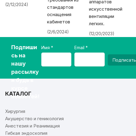
аппаратов
(2/12/2024)
стандартов
искусственной
оснащения
вентиляции
кабинетов
легких.
(2/6/2024)
(12/20/2023)
Подпиши
Имя
Email
сь на
Подписать
нашу
рассылку
и будь в
курсе
КАТАЛОГ
новостей!
Хирургия
Акушерство и геникология
Анестезия и Реанимация
Гибкая эндоскопия