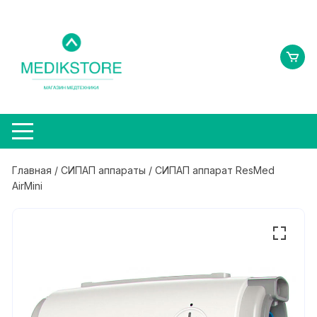
Перейти
к
содержимому
Главная
/
СИПАП аппараты
/ СИПАП аппарат ResMed
AirMini