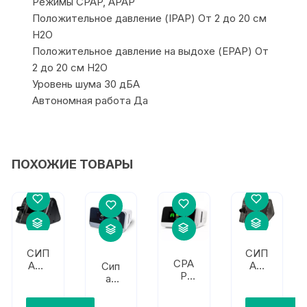
Режимы CPAP, APAP
Положительное давление (IPAP) От 2 до 20 см
H2O
Положительное давление на выдохе (EPAP) От
2 до 20 см H2O
Уровень шума 30 дБА
Автономная работа Да
ПОХОЖИЕ ТОВАРЫ
СИП
СИП
CPA
АП-
АП
Сип
P
аппа
аппа
ап
Аппа
рат
рат
аппа
рат
Pris
PRIS
рат