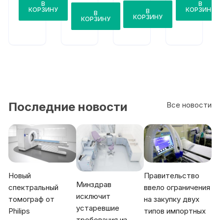
Res
В
В
ma
MA
АДТ
КОРЗИНУ
КОРЗИНУ
В
Vent
В
20A
SMA
-01
КОРЗИНУ
КОРЗИНУ
iBre
RT
eze
20A
Последние новости
Все новости
Новый
Правительство
Минздрав
спектральный
ввело ограничения
исключит
томограф от
на закупку двух
устаревшие
Philips
типов импортных
требования из