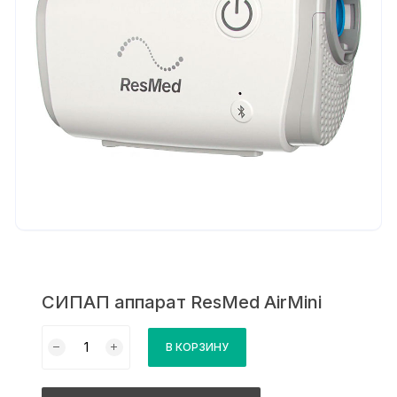
СИПАП аппарат ResMed AirMini
Количество
В КОРЗИНУ
товара
СИПАП