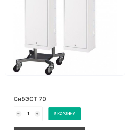
СибЭСТ 70
Количество
В КОРЗИНУ
товара
СибЭСТ