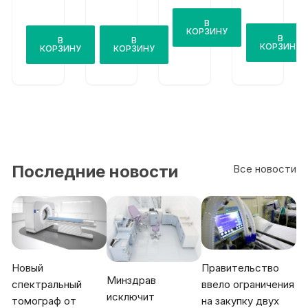
211
Дез
ЭМ
ЭМ
М/1
ар-8
А
А
В
02
РБм
РБм
КОРЗИНУ
В
В
В
4Х15
4Х15
КОРЗИНУ
КОРЗИНУ
КОРЗИНУ
(110
+
куб.
2Х15
м/
(170
час)
куб.
Бак
м/
тер
час)
ици
Бак
дны
тер
й
ици
рец
дны
Последние новости
Все новости
ирку
й
лято
рец
р
ирку
наст
лято
енн
р
ый
Новый
Правительство
Минздрав
спектральный
ввело ограничения
исключит
томограф от
на закупку двух