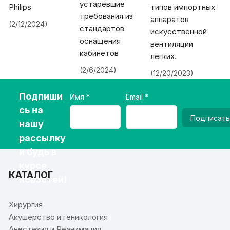
устаревшие
Philips
типов импортных
требования из
аппаратов
(2/12/2024)
стандартов
искусственной
оснащения
вентиляции
кабинетов
легких.
(2/6/2024)
(12/20/2023)
Подпиши
Имя
Email
сь на
Подписать
нашу
рассылку
и будь в
курсе
КАТАЛОГ
новостей!
Хирургия
Акушерство и геникология
Анестезия и Реанимация