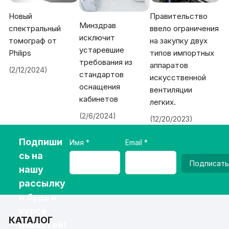
Новый
Правительство
Минздрав
спектральный
ввело ограничения
исключит
томограф от
на закупку двух
устаревшие
Philips
типов импортных
требования из
аппаратов
(2/12/2024)
стандартов
искусственной
оснащения
вентиляции
кабинетов
легких.
(2/6/2024)
(12/20/2023)
Подпиши
Имя
Email
сь на
Подписать
нашу
рассылку
и будь в
курсе
КАТАЛОГ
новостей!