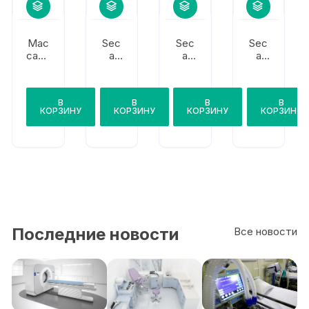
Мас
Sec
Sec
Sec
са-К
a
a
a
ВЭ
813
700
684
М-1
50
В
В
В
В
КОРЗИНУ
КОРЗИНУ
КОРЗИНУ
КОРЗИНУ
Последние новости
Все новости