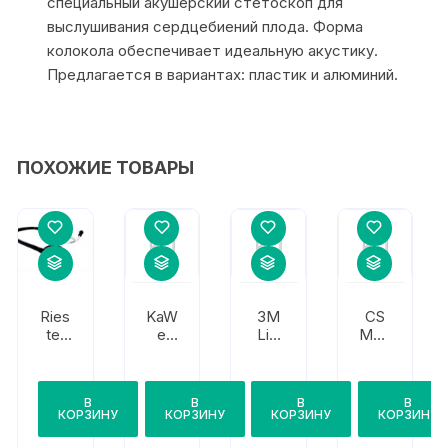
cпециальный акушерский стетоскоп для
выслушивания сердцебиений плода. Форма
колокола обеспечивает идеальную акустику.
Предлагается в вариантах: пластик и алюминий.
ПОХОЖИЕ ТОВАРЫ
Ries
KaW
3M
CS
ter
e
Litt
Med
Card
Plan
man
ica
ioph
et
n
CS-
on
Clas
421
В
В
В
В
2.0
sic
КОРЗИНУ
КОРЗИНУ
КОРЗИНУ
КОРЗИНУ
III