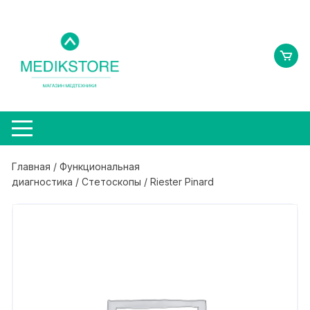
Перейти
к
содержимому
Главная
/
Функциональная
диагностика
/
Стетоскопы
/ Riester Pinard