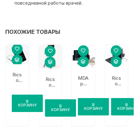
повседневной работы врачей.
ПОХОЖИЕ ТОВАРЫ
Rics
MDA
Rics
Rics
o
pp
o
o
Tec
Coli
Tec
Tec
hnol
brì
hnol
hnol
ogy
Plus
ogy
ogy
В
Р6
В
В
КОРЗИНУ
Auro
В
Kylin
КОРЗИНУ
КОРЗИНУ
КОРЗИНУ
ra
K3
A7