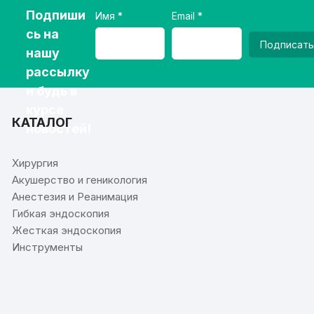
Подпиши
Имя
Email
сь на
Подписать
нашу
рассылку
и будь в
курсе
КАТАЛОГ
новостей!
Хирургия
Акушерство и геникология
Анестезия и Реанимация
Гибкая эндоскопия
Жесткая эндоскопия
Инструменты
⠀