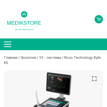
Перейти
к
содержимому
Главная
/
Урология
/
УЗ - системы
/ Ricso Technology Kylin
K5