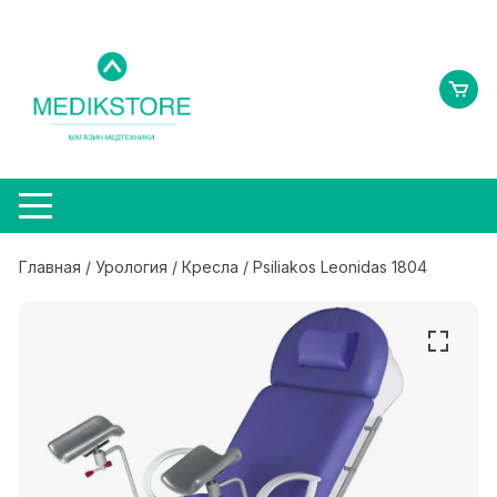
Перейти
к
содержимому
Главная
/
Урология
/
Кресла
/ Psiliakos Leonidas 1804