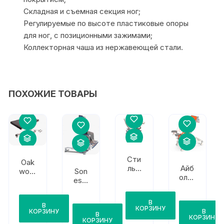
Складная и съемная секция ног;
Регулируемые по высоте пластиковые опоры
для ног, с позиционными зажимами;
Коллекторная чаша из нержавеющей стали.
ПОХОЖИЕ ТОВАРЫ
Сти
Oak
льм
Айб
work
Son
ед
олит
s
esta
МД-
200
Med
Med
ГУП
0
CFU
ical
В
СМ
В
R301
Son
КОРЗИНУ
КОРЗИНУ
В
С-3.
В
esta
КОРЗИНУ
КОРЗИНУ
2