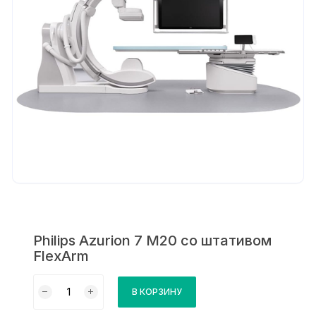
Philips Azurion 7 М20 со штативом
FlexArm
Количество
В КОРЗИНУ
товара
Philips