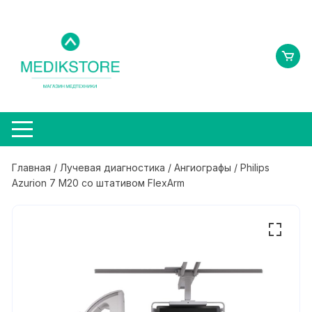
Перейти
к
содержимому
Главная
/
Лучевая диагностика
/
Ангиографы
/ Philips
Azurion 7 М20 со штативом FlexArm