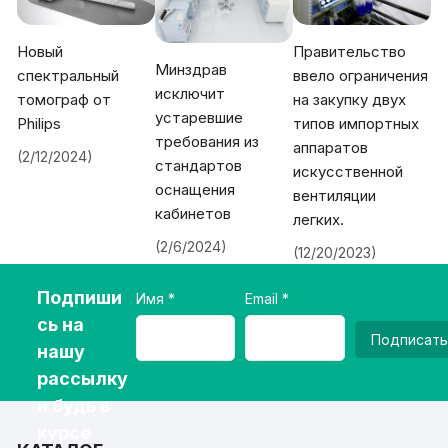
Новый
Правительство
Минздрав
спектральный
ввело ограничения
исключит
томограф от
на закупку двух
устаревшие
Philips
типов импортных
требования из
аппаратов
(2/12/2024)
стандартов
искусственной
оснащения
вентиляции
кабинетов
легких.
(2/6/2024)
(12/20/2023)
Подпиши
Имя
Email
сь на
Подписать
нашу
рассылку
и будь в
курсе