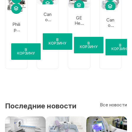
Can
GE
on
Can
Heal
Phili
Infini
on
thca
ps
x-i
Infini
re
Allur
Core
x-i
Inno
В
a
Bipla
КОРЗИНУ
В
va
Clari
В
ne
КОРЗИНУ
КОРЗИНУ
IGS
В
ty
КОРЗИНУ
520
FD
10/10
Последние новости
Все новости