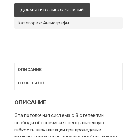
Azurion
ДОБАВИТЬ В СПИСОК ЖЕЛАНИЙ
7
М20
Категория:
Ангиографы
со
штативом
FlexArm
ОПИСАНИЕ
ОТЗЫВЫ (0)
ОПИСАНИЕ
Эта потолочная система с 8 степенями
свободы обеспечивает неограниченную
гибкость визуализации при проведении