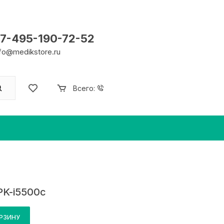
7-495-190-72-52
nfo@medikstore.ru
Всего:
PK-i5500c
ОРЗИНУ