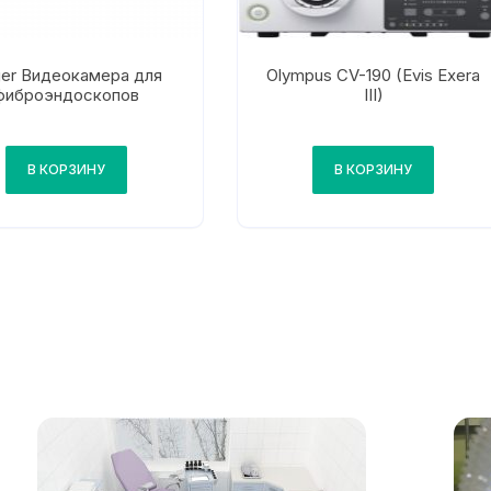
er Видеокамера для
Olympus CV-190 (Evis Exera
фиброэндоскопов
III)
В КОРЗИНУ
В КОРЗИНУ