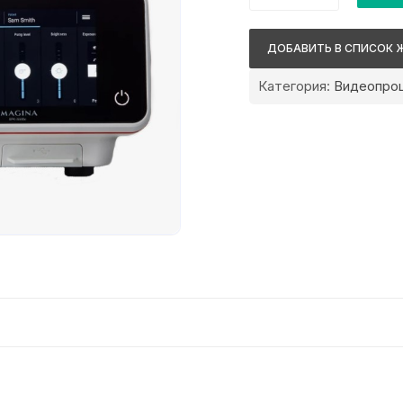
Pentax
Imagina
ДОБАВИТЬ В СПИСОК 
EPK-
i5500c
Категория:
Видеопро