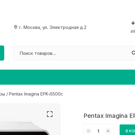
+
г. Москва, ул. Электродная д.2
i
ры
/ Pentax Imagina EPK-i5500c
Pentax Imagina E
Количество
В К
товара