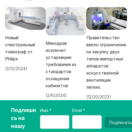
Новый
Правительство
Минздрав
спектральный
ввело ограничения
исключит
томограф от
на закупку двух
устаревшие
Philips
типов импортных
требования из
аппаратов
(2/12/2024)
стандартов
искусственной
оснащения
вентиляции
кабинетов
легких.
(2/6/2024)
(12/20/2023)
Подпиши
Имя
Email
сь на
Подписать
нашу