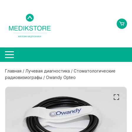
Перейти
к
содержимому
Главная
/
Лучевая диагностика
/
Стоматологические
радиовизиографы
/ Owandy Opteo