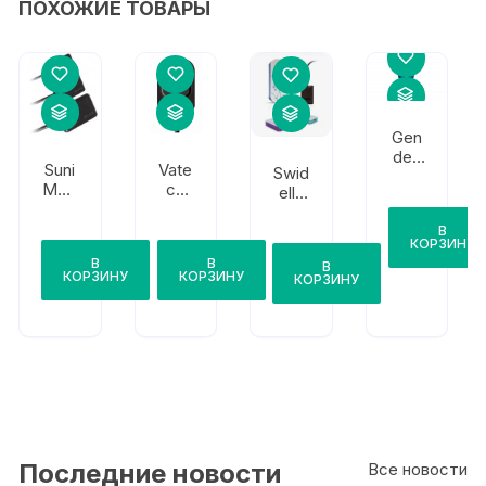
ПОХОЖИЕ ТОВАРЫ
Gen
dex
Suni
Vate
Swid
GXS
Med
ch
ella
-700
ical
EzS
Xelia
Imag
enso
В
КОРЗИНУ
ing
r
В
В
Dr.
В
КОРЗИНУ
КОРЗИНУ
КОРЗИНУ
Suni
Plus
Size
Последние новости
Все новости