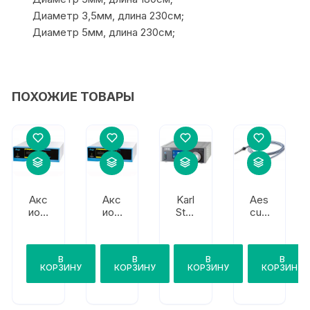
Диаметр 3,5мм, длина 230см;
Диаметр 5мм, длина 230см;
ПОХОЖИЕ ТОВАРЫ
Акс
Акс
Karl
Aes
иом
иом
Stor
cula
а
а
z
p
ОЭК
ОЭК
CO2
Све
ГМ
ГМ
MBI
тов
В
В
В
В
‘Акс
‘Акс
LED
од
КОРЗИНУ
КОРЗИНУ
КОРЗИНУ
КОРЗИНУ
и’
и’
SCB
пов
Тип
тип
ыше
14
2
нной