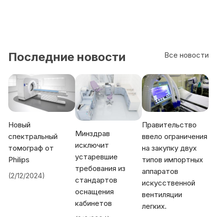
све
топ
ров
оди
мос
ти
Последние новости
Все новости
Новый
Правительство
Минздрав
спектральный
ввело ограничения
исключит
томограф от
на закупку двух
устаревшие
Philips
типов импортных
требования из
аппаратов
(2/12/2024)
стандартов
искусственной
оснащения
вентиляции
кабинетов
легких.