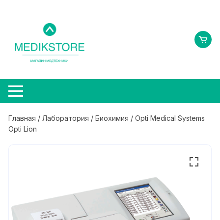
Перейти
к
содержимому
Главная
/
Лаборатория
/
Биохимия
/ Opti Medical Systems
Opti Lion