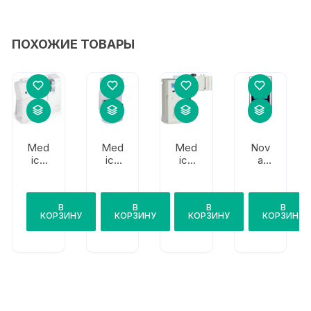
ПОХОЖИЕ ТОВАРЫ
Med
Med
Med
Nov
ica
ica
ica
a
Corp
Corp
Corp
Bio
.
.
.
medi
Easy
Easy
Easy
cal
В
В
В
В
Stat
Lyte
Lyte
Gluc
КОРЗИНУ
КОРЗИНУ
КОРЗИНУ
КОРЗИНУ
Expa
Lithi
ose/
nd
um
Keto
ne