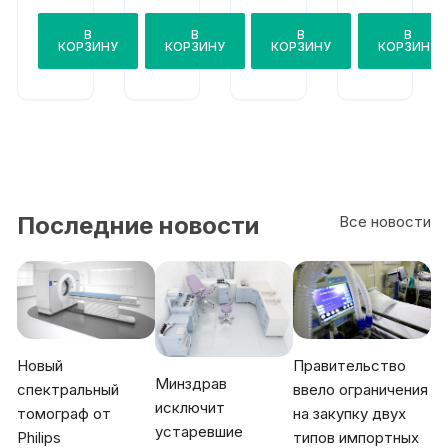
BF-
120
BF-
BF-
TE2
P
P40
40
В
В
В
В
КОРЗИНУ
КОРЗИНУ
КОРЗИНУ
КОРЗИНУ
Последние новости
Все новости
Новый
Правительство
Минздрав
спектральный
ввело ограничения
исключит
томограф от
на закупку двух
устаревшие
Philips
типов импортных