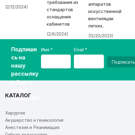
требования из
аппаратов
(2/12/2024)
стандартов
искусственной
оснащения
вентиляции
кабинетов
легких.
(2/6/2024)
(12/20/2023)
Подпиши
Имя
Email
сь на
Подписать
нашу
рассылку
и будь в
курсе
КАТАЛОГ
новостей!
Хирургия
Акушерство и геникология
Анестезия и Реанимация
Гибкая эндоскопия