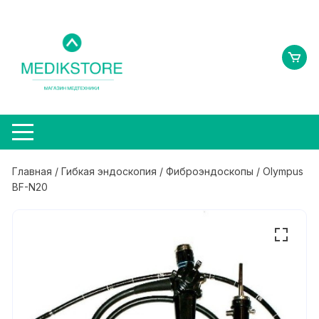
Перейти
к
содержимому
Главная
/
Гибкая эндоскопия
/
Фиброэндоскопы
/ Olympus
BF-N20