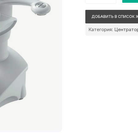
Nidek
СE-
ДОБАВИТЬ В СПИСОК 
9
Категория:
Центрато