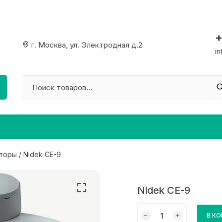
+
г. Москва, ул. Электродная д.2
i
торы
/ Nidek СE-9
Nidek СE-9
Количество
В К
товара