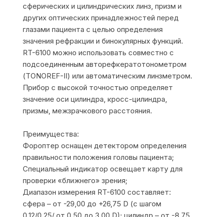
сферических и цилиндрических линз, призм и
других оптических принадлежностей перед
глазами пациента с целью определения
значения рефракции и бинокулярных функций.
RT-6100 можно использовать совместно с
подсоединенным авторефкератотонометром
(TONOREF-II) или автоматическим линзметром.
Прибор с высокой точностью определяет
значение оси цилиндра, кросс-цилиндра,
призмы, межзрачкового расстояния.
Преимущества:
Фороптер оснащен детектором определения
правильности положения головы пациента;
Специальный индикатор освещает карту для
проверки «ближнего» зрения;
Диапазон измерения RT-6100 составляет:
сфера – от -29,00 до +26,75 D (с шагом
0.12/0.25/ от 0.50 до 3.00 D); цилиндр – от -8,75