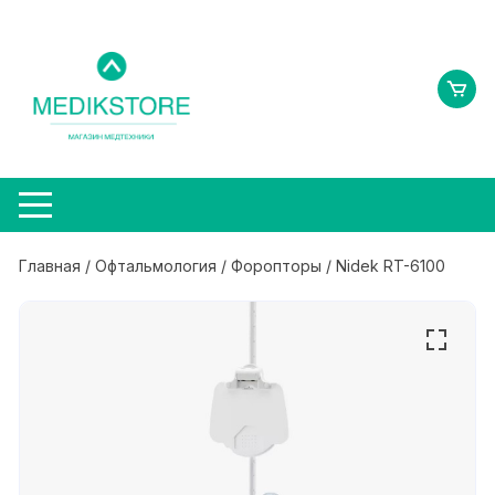
Перейти
к
содержимому
Главная
/
Офтальмология
/
Форопторы
/ Nidek RT-6100