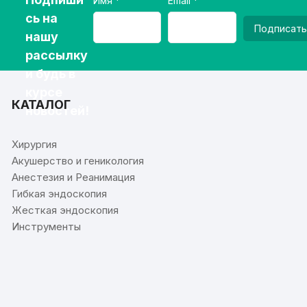
Имя
Email
сь на
Подписать
нашу
рассылку
и будь в
курсе
КАТАЛОГ
новостей!
Хирургия
Акушерство и геникология
Анестезия и Реанимация
Гибкая эндоскопия
Жесткая эндоскопия
Инструменты
⠀