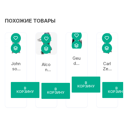
ПОХОЖИЕ ТОВАРЫ
Geu
der
John
Carl
Alco
meg
son
Zeis
n
aTR
&
s
Con
ON
John
Visal
stell
В
S4
son
is
ation
КОРЗИНУ
В
В
HPS
Whit
500
В
Visio
КОРЗИНУ
КОРЗИНУ
КОРЗИНУ
esta
n
r
Syst
Sign
em
atur
e