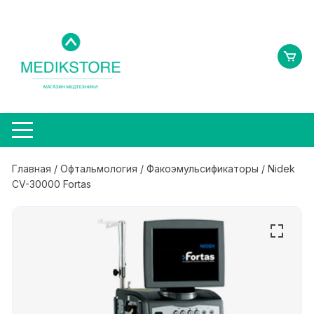
Перейти
к
содержимому
Главная
/
Офтальмология
/
Факоэмульсификаторы
/ Nidek
CV-30000 Fortas