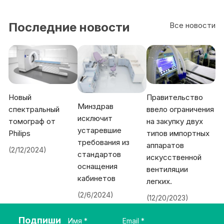
Последние новости
Все новости
Новый
Правительство
Минздрав
спектральный
ввело ограничения
исключит
томограф от
на закупку двух
устаревшие
Philips
типов импортных
требования из
аппаратов
(2/12/2024)
стандартов
искусственной
оснащения
вентиляции
кабинетов
легких.
(2/6/2024)
(12/20/2023)
Подпиши
Имя
Email