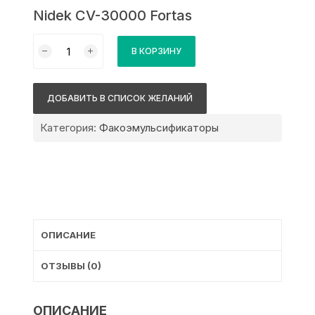
Nidek CV-30000 Fortas
Количество
В КОРЗИНУ
товара
Nidek
CV-
ДОБАВИТЬ В СПИСОК ЖЕЛАНИЙ
30000
Fortas
Категория:
Факоэмульсификаторы
ОПИСАНИЕ
ОТЗЫВЫ (0)
ОПИСАНИЕ