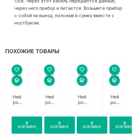
USB. Через этот кабель передаются данные,
через него прибор и питается. Возьмите прибор
с собой на выезд, положив в сумку вместе с
ноутбуком.
ПОХОЖИЕ ТОВАРЫ
Ней
Ней
Ней
Ней
рот
рос
рос
рот
ех
офт
офт
ех
«МИ
МВ
МВ
Син
СТ»
П-
П-4
апси
В
В
В
В
Про
Мик
с
КОРЗИНУ
КОРЗИНУ
КОРЗИНУ
КОРЗИНУ
фес
ро
Ста
сион
нда