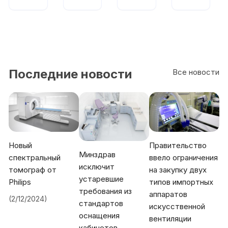
альн
ртн
ый
ый
Последние новости
Все новости
Новый
Правительство
Минздрав
спектральный
ввело ограничения
исключит
томограф от
на закупку двух
устаревшие
Philips
типов импортных
требования из
аппаратов
(2/12/2024)
стандартов
искусственной
оснащения
вентиляции
кабинетов