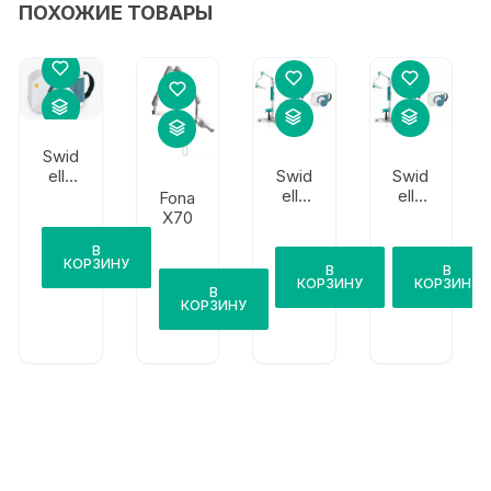
ПОХОЖИЕ ТОВАРЫ
Swid
Swid
Swid
ella
ella
ella
Xeliu
Fona
Xeliu
Xeliu
m
X70
m
m
Ultra
В
Ultra
Ultra
PD
КОРЗИНУ
В
В
SE
SE
КОРЗИНУ
КОРЗИНУ
напо
В
КОРЗИНУ
льны
й