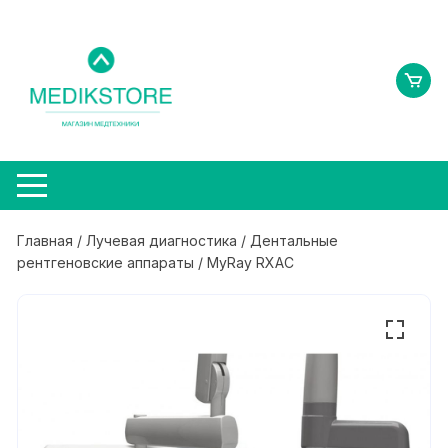
Перейти
к
содержимому
Главная
/
Лучевая диагностика
/
Дентальные
рентгеновские аппараты
/ MyRay RXAC