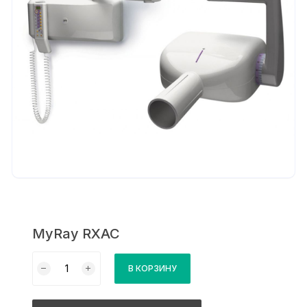
MyRay RXAC
Количество
В КОРЗИНУ
товара
MyRay