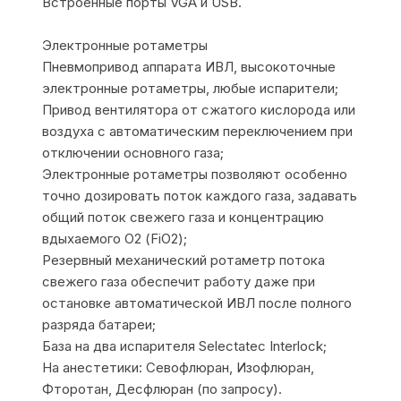
Встроенные порты VGA и USB.
Электронные ротаметры
Пневмопривод аппарата ИВЛ, высокоточные
электронные ротаметры, любые испарители;
Привод вентилятора от сжатого кислорода или
воздуха с автоматическим переключением при
отключении основного газа;
Электронные ротаметры позволяют особенно
точно дозировать поток каждого газа, задавать
общий поток свежего газа и концентрацию
вдыхаемого О2 (FiO2);
Резервный механический ротаметр потока
свежего газа обеспечит работу даже при
остановке автоматической ИВЛ после полного
разряда батареи;
База на два испарителя Selectatec Interlock;
На анестетики: Севофлюран, Изофлюран,
Фторотан, Десфлюран (по запросу).