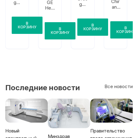
Chir
GE
ger
ger
ana
Heal
Fabi
Fabi
Vena
thca
us
us
r
re
Plus
Tiro
Med
В
Avan
XL
В
КОРЗИНУ
В
ia
В
КОРЗИНУ
ce
КОРЗИНУ
КОРЗИНУ
CS2
Последние новости
Все новости
Новый
Правительство
Минздрав