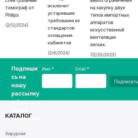
спектральный
ввело ограничения
исключит
томограф от
на закупку двух
устаревшие
Philips
типов импортных
требования из
аппаратов
(2/12/2024)
стандартов
искусственной
оснащения
вентиляции
кабинетов
легких.
(2/6/2024)
(12/20/2023)
Подпиши
Имя
Email
сь на
Подписать
нашу
рассылку
и будь в
курсе
КАТАЛОГ
новостей!
Хирургия