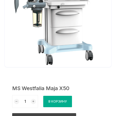
MS Westfalia Maja X50
Количество
В КОРЗИНУ
товара
MS