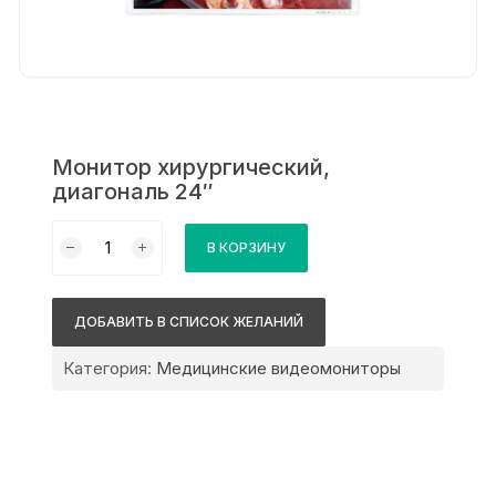
Монитор хирургический,
диагональ 24″
Количество
В КОРЗИНУ
товара
Монитор
хирургический,
ДОБАВИТЬ В СПИСОК ЖЕЛАНИЙ
диагональ
24"
Категория:
Медицинские видеомониторы