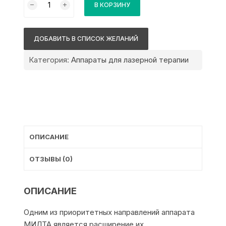
В КОРЗИНУ
товара
Милта
Ф-8-
ДОБАВИТЬ В СПИСОК ЖЕЛАНИЙ
01
с
Категория:
Аппараты для лазерной терапии
расширенными
диагностическими
возможностями
ОПИСАНИЕ
ОТЗЫВЫ (0)
ОПИСАНИЕ
Одним из приоритетных направлений аппарата
МИЛТА является расширение их