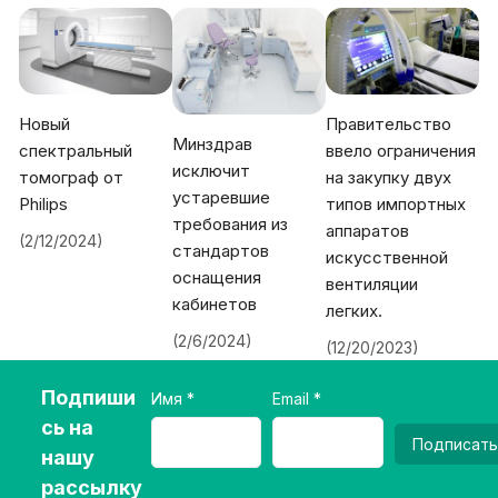
Новый
Правительство
Минздрав
спектральный
ввело ограничения
исключит
томограф от
на закупку двух
устаревшие
Philips
типов импортных
требования из
аппаратов
(2/12/2024)
стандартов
искусственной
оснащения
вентиляции
кабинетов
легких.
(2/6/2024)
(12/20/2023)
Подпиши
Имя
Email
сь на
Подписать
нашу
рассылку