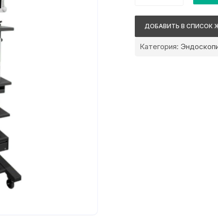
MGB
Стойка
ДОБАВИТЬ В СПИСОК 
для
цистоскопии
Категория:
Эндоскопи