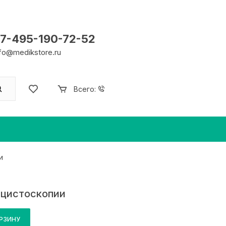
7-495-190-72-52
nfo@medikstore.ru
Всего:
и
 цистоскопии
ОРЗИНУ