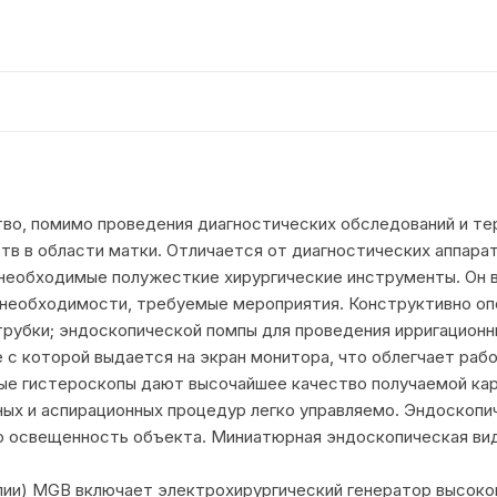
во, помимо проведения диагностических обследований и те
в в области матки. Отличается от диагностических аппара
 необходимые полужесткие хирургические инструменты. Он 
о необходимости, требуемые мероприятия. Конструктивно о
рубки; эндоскопической помпы для проведения ирригационны
с которой выдается на экран монитора, что облегчает рабо
ые гистероскопы дают высочайшее качество получаемой кар
ных и аспирационных процедур легко управляемо. Эндоскоп
ю освещенность объекта. Миниатюрная эндоскопическая ви
пии) MGB включает электрохирургический генератор высоко