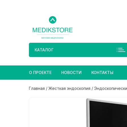
Перейти
к
содержимому
КАТАЛОГ
О ПРОЕКТЕ
НОВОСТИ
КОНТАКТЫ
Главная
/
Жесткая эндоскопия
/
Эндоскопически