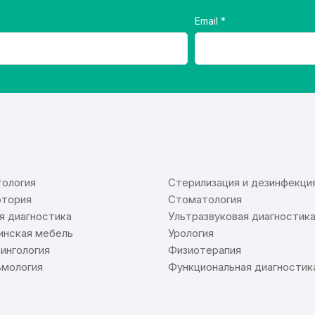
Email
⠀
ология
Стерилизация и дезинфекци
тория
Стоматология
я диагностика
Ультразвуковая диагностик
нская мебель
Урология
ингология
Физиотерапия
мология
Функциональная диагностик