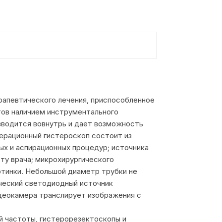
рапевтического лечения, приспособленное
тов наличием инструментального
вводится вовнутрь и дает возможность
перационный гистероскоп состоит из
х и аспирационных процедур; источника
ту врача; микрохирургического
тинки. Небольшой диаметр трубки не
ический светодиодный источник
деокамера транслирует изображения с
й частоты, гистерорезектоскопы и