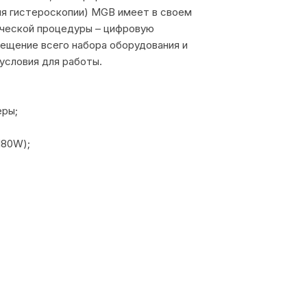
ля гистероскопии) MGB имеет в своем
ической процедуры – цифровую
мещение всего набора оборудования и
условия для работы.
еры;
180W);