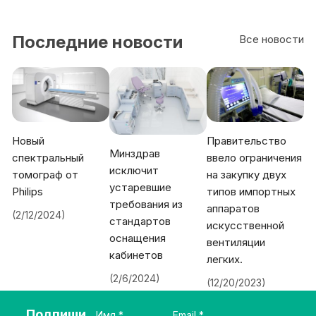
300-
03
‘ЭФ
Последние новости
Все новости
А-
М’
Новый
Правительство
Минздрав
спектральный
ввело ограничения
исключит
томограф от
на закупку двух
устаревшие
Philips
типов импортных
требования из
аппаратов
(2/12/2024)
стандартов
искусственной
оснащения
вентиляции
кабинетов
легких.
(2/6/2024)
(12/20/2023)
Подпиши
Имя
Email