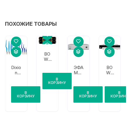
ПОХОЖИЕ ТОВАРЫ
BO
WA
ARC
Dixio
ЭФА
BO
350
n
Мед
WA
Акс
ика
BO
В
есс
Бло
WA
КОРЗИНУ
уар
к
ARC
В
В
В
ы
газо
PLU
КОРЗИНУ
КОРЗИНУ
КОРЗИНУ
Altaf
под
S
or
ачи
для
арго
ARC
на
250/
для
303
ЭХВ
Ч