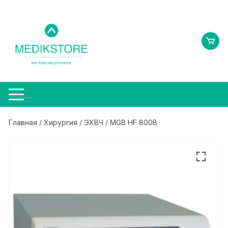
Перейти
к
содержимому
Главная
/
Хирургия
/
ЭХВЧ
/ MGB HF 800B