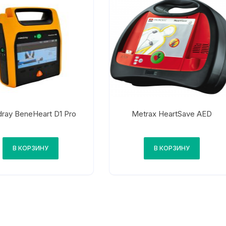
ray BeneHeart D1 Pro
Metrax HeartSave AED
В КОРЗИНУ
В КОРЗИНУ