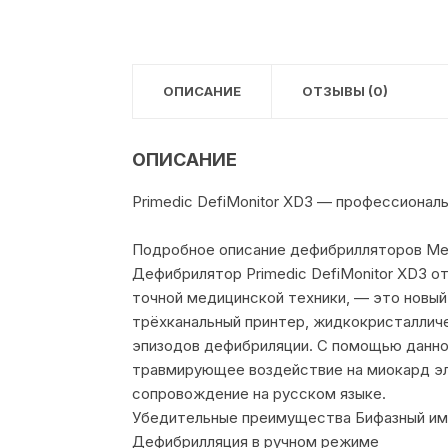
ОПИСАНИЕ
ОТЗЫВЫ (0)
ОПИСАНИЕ
Primedic DefiMonitor XD3 — професcионал
Подробное описание дефибрилляторов Met
Дефибрилятор Primedic DefiMonitor XD3 о
точной медицинской техники, — это новы
трёхканальный принтер, жидкокристаллич
эпизодов дефибриляции. С помощью данног
травмирующее воздействие на миокард эле
сопровождение на русском языке.
Убедительные преимущества Бифазный имп
Дефибрилляция в ручном режиме