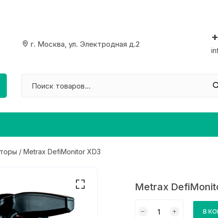
+
г. Москва, ул. Электродная д.2
i
торы
/ Metrax DefiMonitor XD3
Metrax DefiMonit
Количество
В К
товара