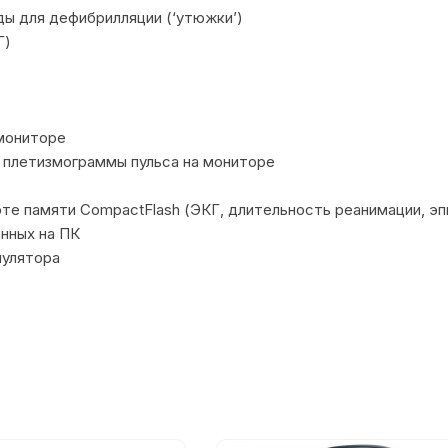
ы для дефибрилляции (‘утюжки’)
Г)
 мониторе
 плетизмограммы пульса на мониторе
те памяти CompactFlash (ЭКГ, длительность реанимации, эп
нных на ПК
мулятора