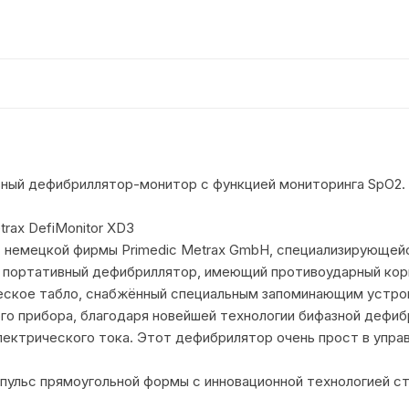
ьный дефибриллятор-монитор с функцией мониторинга SpO2.
rax DefiMonitor XD3
т немецкой фирмы Primedic Metrax GmbH, специализирующей
й портативный дефибриллятор, имеющий противоударный кор
еское табло, снабжённый специальным запоминающим устро
о прибора, благодаря новейшей технологии бифазной дефибр
ктрического тока. Этот дефибрилятор очень прост в управ
ульс прямоугольной формы с инновационной технологией ст