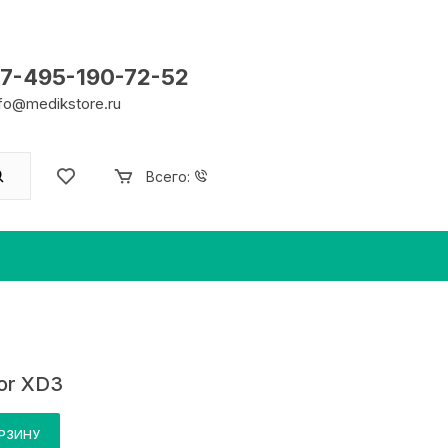
7-495-190-72-52
nfo@medikstore.ru
Всего:
or XD3
ОРЗИНУ