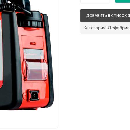
Metrax
DefiMonitor
ДОБАВИТЬ В СПИСОК 
XD3
Категория:
Дефибрил