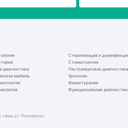
⠀
ология
Стерилизация и дезинфекци
тория
Стоматология
я диагностика
Ультразвуковая диагностик
нская мебель
Урология
ингология
Физиотерапия
мология
Функциональная диагностик
re тема от
Themebeez