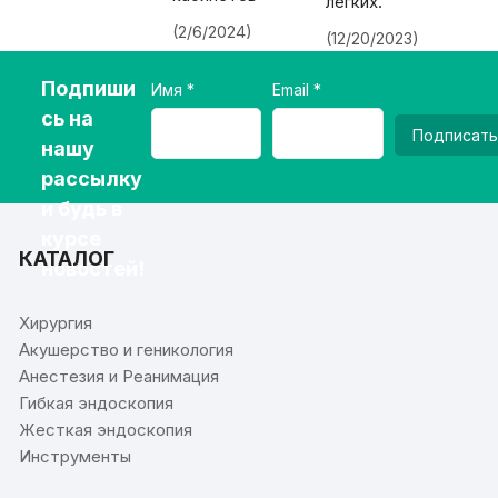
легких.
(2/6/2024)
(12/20/2023)
Подпиши
Имя
Email
сь на
Подписать
нашу
рассылку
и будь в
курсе
КАТАЛОГ
новостей!
Хирургия
Акушерство и геникология
Анестезия и Реанимация
Гибкая эндоскопия
Жесткая эндоскопия
Инструменты