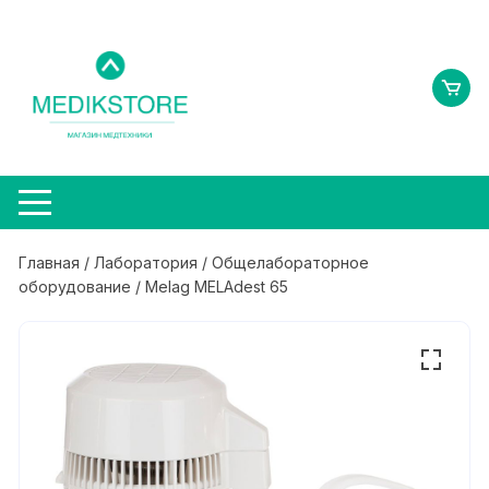
Перейти
к
содержимому
Главная
/
Лаборатория
/
Общелабораторное
оборудование
/ Melag MELAdest 65