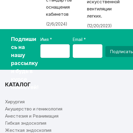
искусственной
оснащения
вентиляции
кабинетов
легких.
(2/6/2024)
(12/20/2023)
Подпиши
Имя
Email
сь на
Подписать
нашу
рассылку
и будь в
курсе
КАТАЛОГ
новостей!
Хирургия
Акушерство и геникология
Анестезия и Реанимация
Гибкая эндоскопия
Жесткая эндоскопия