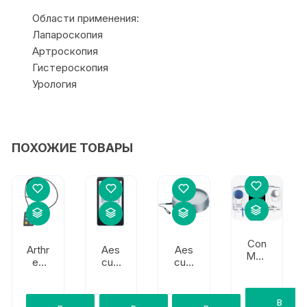
Области применения:
Лапароскопия
Артроскопия
Гистероскопия
Урология
ПОХОЖИЕ ТОВАРЫ
Con
Arthr
Aes
Aes
Med
ex
cula
cula
пом
Пуль
p
p
па
т
Пуль
Вес
арт
дис
т
ы
В
рос