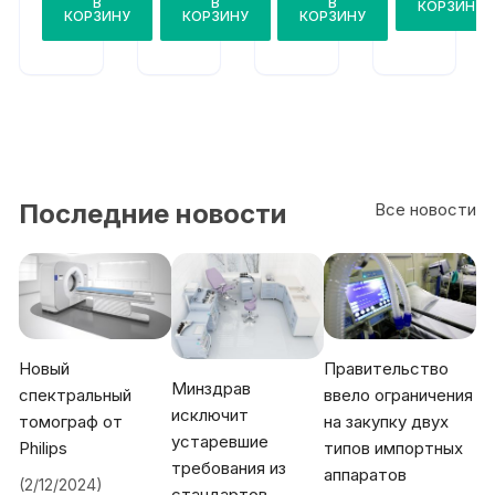
В
В
В
танц
дис
КОРЗИНУ
копи
КОРЗИНУ
КОРЗИНУ
КОРЗИНУ
ионн
танц
ческ
ого
ионн
ая
упра
ого
Crys
влен
упра
talVi
ия
влен
ew
Cont
ия
Pro
inuo
us
Wav
e III
Последние новости
Все новости
Новый
Правительство
Минздрав
спектральный
ввело ограничения
исключит
томограф от
на закупку двух
устаревшие
Philips
типов импортных
требования из
аппаратов
(2/12/2024)
стандартов