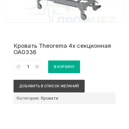
Кровать Theorema 4х секционная
OA0336
Количество
В КОРЗИНУ
товара
Кровать
Theorema
ДОБАВИТЬ В СПИСОК ЖЕЛАНИЙ
4х
секционная
Категория:
Кровати
OA0336