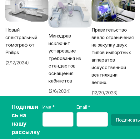
Новый
Правительство
Минздрав
спектральный
ввело ограничения
исключит
томограф от
на закупку двух
устаревшие
Philips
типов импортных
требования из
аппаратов
(2/12/2024)
стандартов
искусственной
оснащения
вентиляции
кабинетов
легких.
(2/6/2024)
(12/20/2023)
Подпиши
Имя
Email
сь на
Подписать
нашу
рассылку