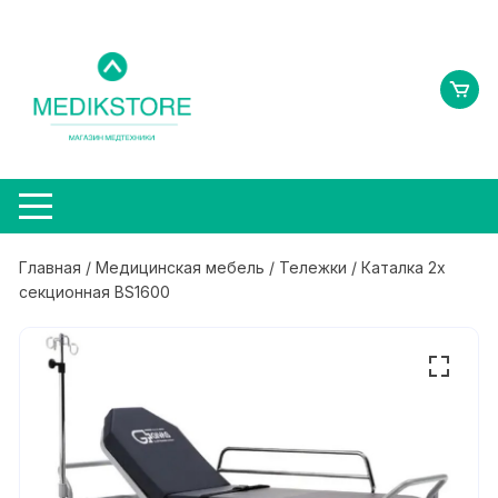
Перейти
к
содержимому
Главная
/
Медицинская мебель
/
Тележки
/ Каталка 2х
секционная BS1600