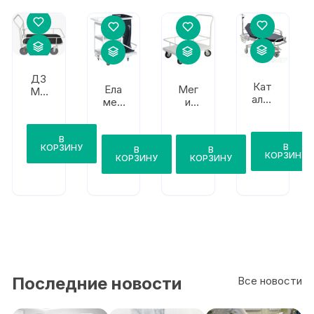
ДЗ
Кат
Ела
Мег
МО
алка
мед
и
ТВК
4х
ММ
ТМГ
-1
сек
Б-01
-01
цион
МС
В
В
КОРЗИНУ
ная
В
В
К-5
КОРЗИНУ
КОРЗИНУ
КОРЗИНУ
BS15
09
12
Последние новости
Все новости