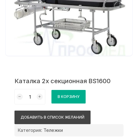
Каталка 2х секционная BS1600
Количество
В КОРЗИНУ
товара
Каталка
2х
ДОБАВИТЬ В СПИСОК ЖЕЛАНИЙ
секционная
BS1600
Категория:
Тележки