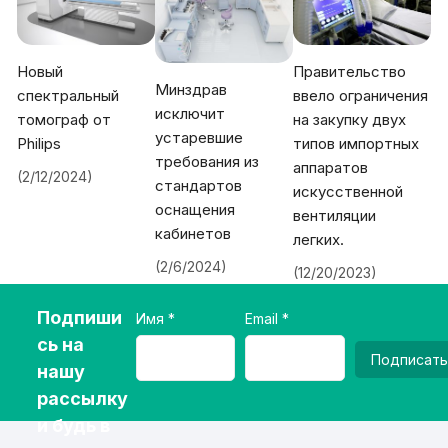
Новый
Правительство
Минздрав
спектральный
ввело ограничения
исключит
томограф от
на закупку двух
устаревшие
Philips
типов импортных
требования из
аппаратов
(2/12/2024)
стандартов
искусственной
оснащения
вентиляции
кабинетов
легких.
(2/6/2024)
(12/20/2023)
Подпиши
Имя
Email
сь на
Подписать
нашу
рассылку
и будь в