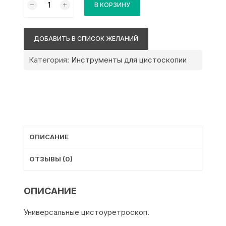
В КОРЗИНУ
товара
Karl
Storz
ДОБАВИТЬ В СПИСОК ЖЕЛАНИЙ
Универсальный
цистоуретроскоп
Категория:
Инструменты для цистоскопии
(гинекология-27035
ВВ)
ОПИСАНИЕ
ОТЗЫВЫ (0)
ОПИСАНИЕ
Универсальные цистоуретроскоп.