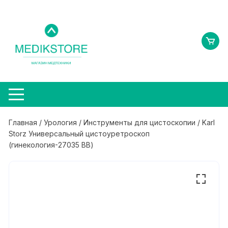
Перейти
к
содержимому
Главная
/
Урология
/
Инструменты для цистоскопии
/ Karl
Storz Универсальный цистоуретроскоп
(гинекология-27035 ВВ)