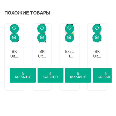
ПОХОЖИЕ ТОВАРЫ
BK
BK
Exac
BK
Ultra
Ultra
t
Ultra
soun
soun
Imag
soun
d
d
ing
d BK
BK3
Flex
Exac
Spe
В
В
В
В
000
Focu
tVu
cto
КОРЗИНУ
КОРЗИНУ
КОРЗИНУ
КОРЗИНУ
s
800