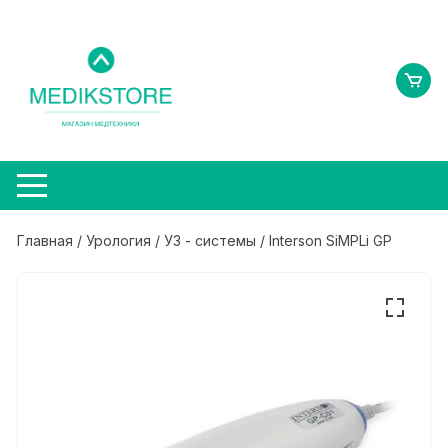
Перейти
к
содержимому
Главная
/
Урология
/
УЗ - системы
/ Interson SiMPLi GP